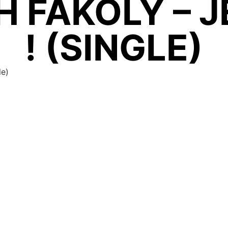
H FAKOLY – J
! (SINGLE)
le)